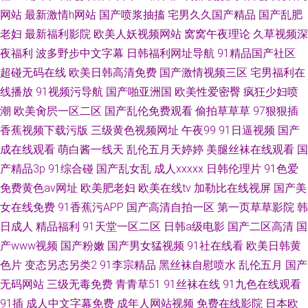
网站
最新激情h网站
国产喷浆抽搐
宅男久久国产精品
国产乱肥
老妇
最新福利影院
欧美人妖视频网站
窝窝午夜理论
久草视频深
夜福利
波多野步中文字幕
日韩福利网址导航
91精品国产社区
超碰无码在线
欧美日韩高清免费
国产激情视频三区
宅男福利在
线播放
91视频污导航
国产啪亚洲国
欧美性爱密臀
疯狂少妇喷
潮
欧美肏屄一区二区
国产乱伦免费观看
偷拍草草草
97狠狠插
香蕉视频下载污版
三级黄色视频网址
午夜99
91日逼视频
国产
成在线观看
萌白酱一线天
乱伦五月天婷婷
美腿丝袜在线观看
国
产精品3p
91综合碰
国产乱女乱
成人xxxxx
日韩伦理片
91色爱
免费黄色av网址
欧美肥老妇
欧美在线tv
加勒比在线视屏
国产美
女在线免费
91香蕉污APP
国产高清自拍一区
第一页草草影院
韩
日成人
精品福利
91天堂一区二区
日韩a级电影
国产二区高清
国
产www视频
国产粉嫩
国产男女猛视频
91社在线看
欧美日韩黄
色片
变态另态另类2
91李宗精品
黑丝袜自慰喷水
乱伦五月
国产
无码网站
三级无毒免费
青青草51
91丝袜在线
91九色在线观看
91插
成人中文字幕免费
成年人网站视频
免费在线影院
日本欧