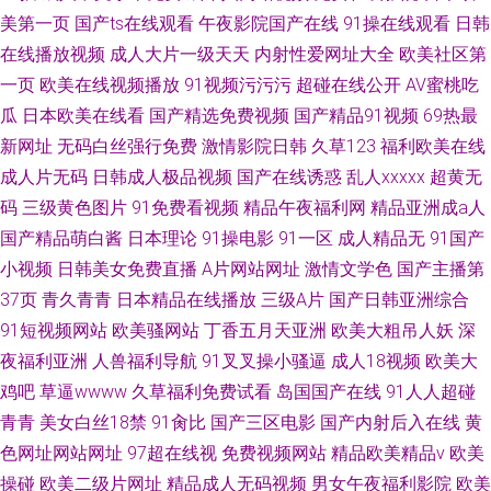
美第一页
国产ts在线观看
午夜影院国产在线
91操在线观看
日韩
在线播放视频
成人大片一级天天
内射性爱网址大全
欧美社区第
一页
欧美在线视频播放
91视频污污污
超碰在线公开
AV蜜桃吃
瓜
日本欧美在线看
国产精选免费视频
国产精品91视频
69热最
新网址
无码白丝强行免费
激情影院日韩
久草123
福利欧美在线
成人片无码
日韩成人极品视频
国产在线诱惑
乱人xxxxx
超黄无
码
三级黄色图片
91免费看视频
精品午夜福利网
精品亚洲成a人
国产精品萌白酱
日本理论
91操电影
91一区
成人精品无
91国产
小视频
日韩美女免费直播
A片网站网址
激情文学色
国产主播第
37页
青久青青
日本精品在线播放
三级A片
国产日韩亚洲综合
91短视频网站
欧美骚网站
丁香五月天亚洲
欧美大粗吊人妖
深
夜福利亚洲
人兽福利导航
91叉叉操小骚逼
成人18视频
欧美大
鸡吧
草逼wwww
久草福利免费试看
岛国国产在线
91人人超碰
青青
美女白丝18禁
91肏比
国产三区电影
国产内射后入在线
黄
色网址网站网址
97超在线视
免费视频网站
精品欧美精品v
欧美
操碰
欧美二级片网址
精品成人无码视频
男女午夜福利影院
欧美