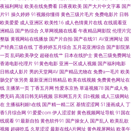
夜福利网址
欧美在线免费看
日夜夜欧美
国产大片中文字幕
国产
视频 欧美在线aa 日本天堂中文字幕 午夜秀场 超碰在线日2 日韩AV网页 91免
片91
操久婷婷
91视频你懂得
黄色三级片毛片
免费电影片
日韩
欧美爱爱
成人亚洲区
欧美性16
成人色情黄片在线
在线观看亚
费视屏大全 久草资源福利站3 影音AV无码资源 www色图com 韩国操逼剧场
洲精品
国产热综合
久草网视频在线看
午夜精品网影院
伦理片完
整版
91超碰人人在线 东京热色图片 殴美性生话 91传媒在现观看 东京热色影视 美
黄视网站在线播放
国产片自拍
国产在线91
AV亚洲网址
国
产经典三级在线
丁香婷婷五月综合
五月花亚洲综合
国产影院第
女逼视频 婷婷五月天啪啪 av三级网站 狠狠日天天做 日本中文字幕黄色 91看
一页
乱码欧美孕交
超碰在线艹
日本在线护士
黄色三级免费网址
香港电影伦理片
91黄色电影
亚洲一区成人视频
国产福利电影
片 韩国美女A级片 日韩理论在线 91豆花视频在线 豆花导航福利 美女视频1
日韩成人影片
男的天堂网AV
国产精品尤物在
免费a一毛片
欧美
肠交扩张另类
最新亚洲日韩精品
欧美在线视频
免费黄色网址在
区 午夜青青草一区 99福利视频网 黄色网页大全 日韩免费毛片 草逼国产 久
线
主播第一页
丁香五月网
性爱东京热
草逼视频78
国产成人免
费无码
高清日韩无码视频
宗和网五月天
日b视频
成人三级网站
久资源站导航 深夜AV影视 91孕妇在线观看
在
主播福利姬h在线
国产精一精二区
基情涩涩网
51漫画成人
丁
香5月综合网
91爱爱com
伊人涩涩射
黄色视频网址导航
91国在
线观看
91最新自拍
黄色软件91
国产操女人
国产乱人
欧美乱欲
视频
超碰吃瓜
久草涩涩
最新在线A片网址
黄色视屏网站
欧美午