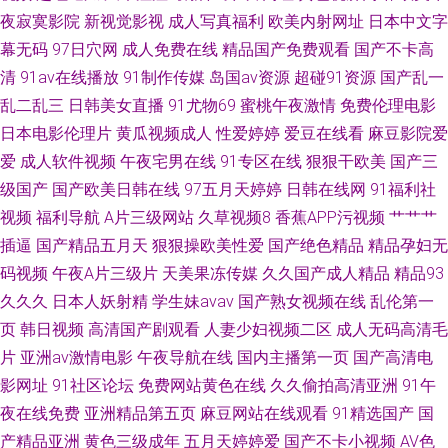
夜寂寞影院
新视觉影视
成人写真福利
欧美内射网址
日本中文字
幕无码
97日穴网
成人免费在线
精品国产免费观看
国产不卡高
清
91av在线播放
91制作传媒
岛国av资源
超碰91资源
国产乱一
乱二乱三
日韩美女直播
91尤物69
蜜桃午夜激情
免费伦理电影
日本电影伦理片
黄瓜视频成人
性爱婷婷
爱豆在线看
麻豆影院爱
爱
成人软件视频
午夜宅男在线
91专区在线
狠狠干欧美
国产三
级国产
国产欧美日韩在线
97五月天婷婷
日韩在线网
91福利社
视频
福利导航
A片三级网站
久草视频8
香蕉APP污视频
艹艹艹
插逼
国产精品五月天
狠狠操欧美性爱
国产绝色精品
精品孕妇无
码视频
午夜A片三级片
天美果冻传媒
久久国产成人精品
精品93
久久久
日本人妖射精
学生妹avav
国产熟女视频在线
乱伦第一
页
韩日视频
高清国产剧观看
人妻少妇视频二区
成人无码高清毛
片
亚洲av激情电影
午夜导航在线
国内主播第一页
国产高清电
影网址
91社区论坛
免费网站黄色在线
久久偷拍高清亚洲
91午
夜在线免费
亚洲精品第五页
麻豆网站在线观看
91精选国产
国
产精品亚洲
黄色三级成年
五月天婷婷爱
国产不卡小视频
AV色