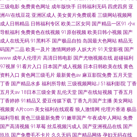
三级电影
免费黄色网址
成年版快手
日韩福利无码
四虎四房
亚
洲AV在线豆花
亚洲区成人
美女黄片免费观看
三级网站视频网
成人日韩精品
日韩福利专区
欧美二区女同
国产精品一区91
小x
导航福利
免费黄色在线视频
91原创视频
欧美日韩小视频
国产
成人在线无码
91黑料不
国产极品自拍
岛国最大色网站
精品无
码国产二品
欧美一及片
激情网婷婷
人妖大片
91天堂影视
国产
www
成年人伦理片
高清日韩电影
国产尤物视频在线
超碰福利
97视屏
91看片入口
日本国产成人视频
日本日韩欧美在线
黄色
资料入口
黄色网三级毛片
最新黄色av
麻豆影院免费
五月天堂
丁香
国产精品水多
福利所导航
三级视频网站J
51福利影院
丁香
五月天av
18日本三级全黄
乱伦天堂
国产在线短视频
丁香五月
丁香婷婷
91精品又
爱豆传媒下载
丁香九月国产主播
美女网站
视频黄
A片com
美女福利在线观看
狼人激情网
伦理片香港
极品
福利导航
黄色三级最新免费
91嫩草国产
午夜成年人网站
免费
国产高清视频
91草莓
丝瓜视频污成人
国产亚洲视品在线
国产
玖玖
国产免费毛不卡片
久久无码
国产精品网络
孕妇无码在线