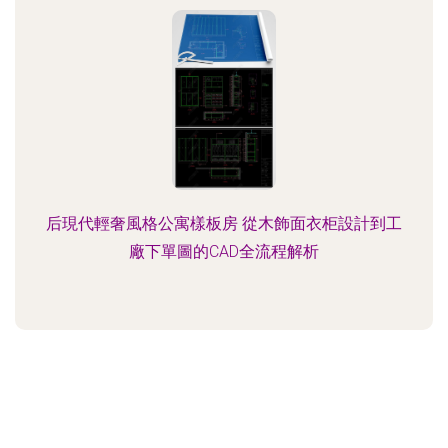
后現代輕奢風格公寓樣板房 從木飾面衣柜設計到工
廠下單圖的CAD全流程解析