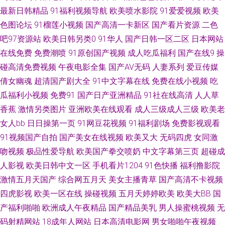
最新日韩精品
91福利视频导航
欧美喷水影院
91爱爱视频
欧美
影音 AA3级片 国产成人天天操 另类视频专区 日本不卡二区 五月天福利导航
色图论坛
91榴莲小视频
国产高清一卡新区
国产看片资源
二色
吧97资源站
欧美日韩另类0
91华人
国产日韩一区二区
日本网站
91传媒视频 www草莓 精品久久91 人人妻人人操91 伊人桃色综合 a片网站免
在线免费
免费潮喷
91原创国产视频
成人吃瓜福利
国产在线9
操
费 国产三级片在线看 美女漏逼视频 日韩二级网站 欧美在线视频99 少妇人妻
碰高清免费视频
午夜电影全集
国产AV无码
人妻系列
爱豆传媒
倩女幽魂
超清国产剧大全
91中文字幕在线
免费在线小视频
吃
超碰在线 国产操碰 天堂资源网站 超碰免费在线播放 久草色福利 日韩69 五
瓜福利小视频
免费91
国产日产亚洲精品
91社在线高清
人人草
香蕉
激情另类图片
亚洲欧美在线观看
成人三级成人三级
欧美老
月天婷婷色色图 亚洲欧美日韩色 成人午夜三级视频 久久超踫人人 天天干B
女人bb
日日操第一页
91网豆花视频
91福利剧场
免费影视观看
91视频国产自拍
国产美女在线视频
欧美又大
无码四虎
女同激
网 91系列在线观看 福利视频91 久久五月蜜桃 日韩情色毛片 最新午夜av 肏
吻视频
极品性爱导航
欧美国产拳交喷奶
中文字幕第三页
超碰成
人影视
屄爽片 韩国专区第一夜 欧美色图中文 中文字幕A∨码 大香蕉伊人91 久草大
欧美日韩中文一区
手机看片1204
91色快播
福利撸影院
激情五月天国产
综合网五月天
美女主播青草
国产高清不卡视频
香 日韩色图资源 91大神视频污 成人网在线播放 久草福利免费 日屄视频国产
四虎影视
欧美一区在线
操碰视频
五月天婷婷欧美
欧美大BB
国
产福利啪啪
欧洲成人午夜精品
国产精品美乳
男人操蜜桃视频
无
亚洲天堂综合网 国产精品夜夜 欧美午夜成人色片 午夜国产传媒在线 91诱惑
码射精网站
18成年人网站
日本高清电影网
男女啪啪午夜视频