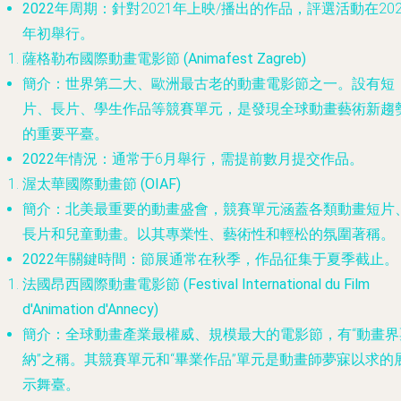
2022年周期
：針對2021年上映/播出的作品，評選活動在202
年初舉行。
薩格勒布國際動畫電影節 (Animafest Zagreb)
簡介
：世界第二大、歐洲最古老的動畫電影節之一。設有短
片、長片、學生作品等競賽單元，是發現全球動畫藝術新趨
的重要平臺。
2022年情況
：通常于6月舉行，需提前數月提交作品。
渥太華國際動畫節 (OIAF)
簡介
：北美最重要的動畫盛會，競賽單元涵蓋各類動畫短片
長片和兒童動畫。以其專業性、藝術性和輕松的氛圍著稱。
2022年關鍵時間
：節展通常在秋季，作品征集于夏季截止。
法國昂西國際動畫電影節 (Festival International du Film
d'Animation d'Annecy)
簡介
：全球動畫產業最權威、規模最大的電影節，有“動畫界
納”之稱。其競賽單元和“畢業作品”單元是動畫師夢寐以求的
示舞臺。