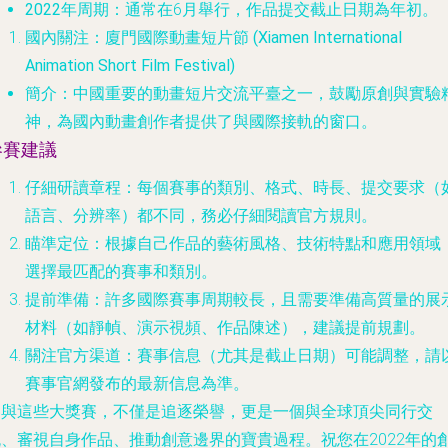
2022年周期
：通常在6月舉行，作品提交截止日期為年初。
國內關注：廈門國際動畫短片節 (Xiamen International
Animation Short Film Festival)
簡介
：中國重要的動畫短片交流平臺之一，鼓勵原創與實驗
神，為國內動畫創作者提供了與國際接軌的窗口。
參賽建議
仔細研讀章程
：每個賽事的類別、格式、時長、提交要求（
語言、分辨率）都不同，務必仔細閱讀官方規則。
瞄準定位
：根據自己作品的藝術風格、技術特點和應用領域
選擇最匹配的賽事和類別。
提前準備
：許多國際賽事周期較長，且需要準備高質量的展
材料（如靜幀、演示視頻、作品陳述），建議提前規劃。
關注官方渠道
：賽事信息（尤其是截止日期）可能調整，請
賽事官網發布的最新信息為準。
參與這些大獎賽，不僅是追逐榮譽，更是一個與全球頂尖同行交
流、審視自身作品、推動創意邊界的寶貴過程。祝您在2022年的