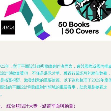
2022年，對于平面設計師與動畫創作者而言，參與國際或國內權
的設計與動畫獎項，不僅是展示才華、獲得行業認可的絕佳舞臺
也是拓寬視野、激發創意的重要途徑。以下為您梳理了2022年度
得關注的平面設計與動畫制作領域的重要賽事，助您規劃參賽之
路。
一、 綜合類設計大獎（涵蓋平面與動畫）