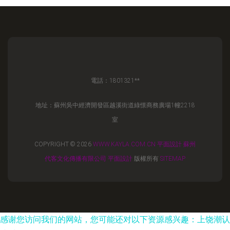
電話：1801321**
地址：蘇州吳中經濟開發區越溪街道綠憬商務廣場1幢2218
室
COPYRIGHT © 2026
WWW.KAYLA.COM.CN
平面設計
蘇州
代客文化傳播有限公司
平面設計
版權所有
SITEMAP
感谢您访问我们的网站，您可能还对以下资源感兴趣：上饶潮认