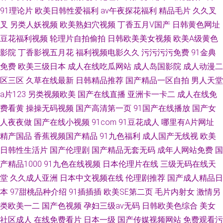
91理论片
欧美日韩性爱福利
av午夜探花福利
精品毛片
久久叉
叉
另类人妖视频
欧美熟妇穴视频
丁香五月V国产
日韩黄色网址
豆花福利视频
轮理片自拍偷拍
日韩欧美美女视频
欧美A级黄色
影院
丁香影视五月花
福利视频电影久久
污污污污免费
91金典
免费
欧美三级日本
成人在线吃瓜网站
成人岛国影院
成人动漫二
区三区
久草在线最新
日韩精品推荐
国产精品一区自拍
男人天堂
a片123
另类视频欧美
国产在线直播
亚洲卡一卡二
成人在线免
费看黄
操操无码视频
国产高清第一页
91国产在线播放
国产女
人夜夜做
国产在线小视频
91com
91豆花成人
哪里有A片网址
精产国品
香蕉视频国产精品
91九色福利
成人国产无线视
欧美
日韩性生活片
国产伦理剧
国产精品无套无码
成年人网站免费
国
产精品1000
91九色在线视频
日本伦理片在线
三级无码在线天
堂
久久成人亚洲
日本中文视频在线
伦理剧推荐
国产成人精品日
本
97甜桃品种介绍
91插插插
欧美SE第二页
毛片内射女
激情另
类欧美一二
国产色视频
孕妇三级av无码
日韩欧美色综合
美女
社区成人
在线免费看片
日本一级
国产传媒视频网站
免费观看污