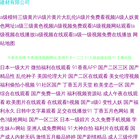
建材有限公司
a级模特三级黄片|A级片黄片大乱伦|A级片免费看视频|A级人妖黄
色网址|a级三级黄色视频|A级视频免费观看|A级视频网站观看|a
级视频在线播放|a级视频在线观看|a级一级视频免费在线播放
网
站地图
日本一级大片
微拍福利在线观看
91香蕉APP
国产二区三区
国产
51福利视频在线 成人精品国产 亚洲色情入口 91人妻国产丝袜 AV网址无码
精品性
乱伦种子
美国伦理大片
国产二区在线观看
美女伦理视频
午夜色先锋 午夜激情视频网站 亚洲不卡一二三 51人操超碰在线 91主播在线
福利偷拍小视频
91社区国产
丁香五月天堂
欧美变态一区
国产
综合在线观看
国产免费一级片
福利视频资源站
成人午夜在线观
观看 超碰草逼 国产精品日日夜夜 欧美亚18性爱 欧美就是色 欧美ⅤA在线播
看
欧美图片在线观看
在线观看h视频
国产a级0
变性人妖
国产福
利永久
日韩中文字幕观看
足交在线播放91
丁香五月色网站
黄
放 影视先锋色AV 超碰97人妻在线 国产探花91 久草免费欧美 日本a在线播放
色3级抢网站
国产一区二区
日本一级婬片
久久免费手机视频
学
生妹Av网站
亚洲人成免费网站
91大神自拍
福利片在线观看
国
亚洲AB影视 91在线欧 超碰开久久 久草资源在线 日本生活片 午夜AV剧场 亚
产成人内射无码
激情五月极品婷婷
国产剧情精品
成人三级伦理