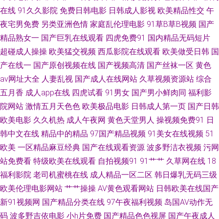
在线
91久久影院
免费日韩电影
日韩成人影视
欧美精品性交
午
蕉 大香蕉A91 九九热比精品 欧美日韩蜜臀 日韩伦理在线观看 尤物影视 av抖
夜宅男免费
另类亚洲色情
家庭乱伦理电影
91草B草B视频
国产
精品熟女一
阴91 大香蕉久久五十 韩国av在線 伦理色色亚洲 日韩AV大桥网站 香蕉视频禁
国产巨乳在线观看
四虎免费91
国内精品无码短片
超碰成人操操
欧美猛交视频
西瓜影院在线观看
欧美做受日韩
国
18 91经典免费视频 肏屄视频电影 精品国语逼 欧美色图p 三级av片在线看 一
产在线一
国产原创视频在线
国产视频高清
国产丝袜一区
黄色
av网址大全
人妻乱视
国产成人在线网站
久草视频资源站
综合
本色导航 91在线深夜 福利撸撸导航 久久草午夜福利 日韩精品第6 午夜性爱
五月香
成人app在线
四虎试看
91男女
国产男小鲜肉同
福利影
院网站
激情五月天色色
欧美极品电影
日韩成人第一页
国产日韩
剧场 91娇妻激情四射 超碰碰人人妻 国产天天操天天爽 蜜桃抖阴 日韩日逼网
欧美电影
久久机热
成人午夜网
黄色天堂男人
操视频免费91
日
韩中文在线
精品中的精品
97国产精品视频
91美女在线视频
51
站 在线人妖娘av www干逼 国产在线欧 另类爱爱 日本欧美另类 午夜欧美伦
欧美
一区精品麻豆经典
国产在线观看资源
波多野洁衣视频
污网
理 91精品视频入口 波多野吉衣电影 国产传媒91视频 欧美成人精品18 丝袜
站免费看
特级欧美在线观看
自拍视频91
91艹艹
久草网在线
18
福利影院
老司机蜜桃在线
成人精品一区二区
韩日爆乳无码三级
视频 91变态视频 wwww91色色 国产精选第25页 老湿机操 日本色色影院 性
欧美伦理电影网站
艹艹操操
AV黄色观看网站
日韩欧美在线国产
新91视频网
国产精品分类在线
97午夜福利视频
岛国AV动作无
爱福利视频 91视频青青操 肏屄视频看看 黄色色婷婷网站 人人操网 亚洲另类
码
波多野吉依电影
小h片免费
国产精品色色视屏
国产午夜成人