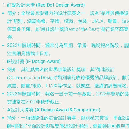
紅點設計大獎 (Red Dot Design Award)
簡介
：全球最具影響力的設計競賽之一，設有“品牌與傳播設
計”類別，涵蓋海報、字體、標識、包裝、UI/UX、動畫、短
等眾多子類。其“最佳設計獎(Best of the Best)”是行業至高榮
譽。
2022年關鍵時間
：通常分為早期、常規、晚期報名階段，需
注官網具體截止日期。
iF設計獎 (iF Design Award)
簡介
：與紅點齊名的世界頂級設計獎項，其“傳達設計
(Communication Design)”類別廣泛收錄優秀的品牌設計、數
媒體、動畫/電影、UI/UX等作品。以獨立、嚴謹的評審聞名
2022年關鍵時間
：報名一般于前一年啟動，2022年獎項的
交通常在2021年秋季截止。
A'設計大獎賽 (A' Design Award & Competition)
簡介
：一項國際性的綜合設計賽事，類別極其豐富。平面設
師可關注“平面設計與視覺傳達設計”類別，動畫師則可參與“