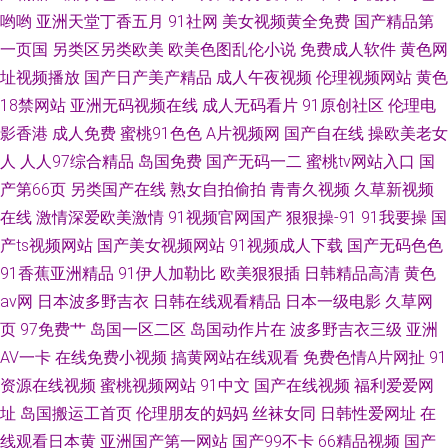
哟哟
亚洲天堂丁香五月
91社网
美女视频黄全免费
国产精品第
一页国
另类区另类欧美
欧美色图乱伦小说
免费成人软件
黄色网
址视频播放
国产日产美产精品
成人午夜视频
伦理视频网站
黄色
18禁网站
亚洲无码视频在线
成人无码看片
91原创社区
伦理电
影香港
成人免费
蜜桃91色色
A片视频网
国产自在线
操欧美老女
人
人人97综合精品
岛国免费
国产无码一二
蜜桃tv网站入口
国
产第66页
另类国产在线
熟女自拍偷拍
青青久视频
久草新视频
在线
激情深爱欧美激情
91视频官网国产
狠狠操-91
91我要操
国
产ts视频网站
国产美女视频网站
91视频成人下载
国产无码色色
91香蕉亚洲精品
91伊人加勒比
欧美狠狠插
日韩精品高清
黄色
av网
日本波多野吉衣
日韩在线观看精品
日本一级电影
久草网
页
97免费艹
岛国一区二区
岛国动作片在
波多野吉衣三级
亚洲
AV一卡
在线免费小视频
搞黄网站在线观看
免费色情A片网扯
91
资源在线视频
蜜桃视频网站
91中文
国产在线视频
福利爱爱网
址
岛国搬运工首页
伦理朋友的妈妈
丝袜女同
日韩性爱网址
在
线观看日本黄
亚洲国产第一网站
国产99不卡
66精品视频
国产