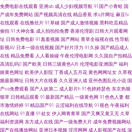
免费电影在线观看
亚洲ab
成人少妇视频导航
91国产小青蛙
国
豆花视频91在线 久久精品人妻 日韩AM网站 在线观AV 爱豆传媒AV 国产做爱
产成年免费网站
国产视频高清在线
精品香蕉
求a片网址
麻豆tv
在线观看
在线撸丝片
91草碰
国产成人激情视频
黑料吃瓜精品
av 人人妻人人肏 伊人9热精品 AV网址 韩国操逼剧场 欧美姓爱第一区 午夜视
偷拍
91大神合集
成人拍拍拍免费
香港伦理剧
日韩大片观看网
频在线 AV国际电影网站 国产色婷婷孕妇 免费观看91在线 亚州色图1 97午夜
址
日韩免费电影
91羞羞视频
国产网站
青草全福视在线
性导航
影视AV
日本一级在线视频
国产好片浮力
91久操
国产精品成人
伦理 韩日av电影网站 欧洲戍人影院 亚洲男人手机天堂 AV新网址 国产青草91
在线
精品免费看
人人看操碰
午夜伦理电影网
久久国自产拍精品
高清乱码0
国产欧美
日韩三级黄色A片
伦理电影亚洲国产
福利
娱乐 蜜桃91视频 天堂男人av 91偷拍在线观看 国产精品欧美区 欧美私人激情
姬黄色网址
欧美伊人影院
丁香成人五月花
黄色网网址女
久草视
频最新网址
日韩大片在线看
久久亚洲人成
亚州色图乱伦小说
国
午夜剧场超碰 91网战 国产草逼观看 麻豆mv网站入口 天堂av资源站 91呦女
产va免费观看
国产人妖第二
成人影片h
91色婷婷瑟色
东京热狠
狠草
日韩精品观看
91最新国产精品
一级黄色网
91色色人妻
都
呦女 国产白丝后入 欧美日韩成人网站 成人av香蕉 日韩AV黄色网址 91成人小
市激情婷婷
91精品国产91
云涩福利在线导航
91视色
午夜福利
视频 福利姬rr 欧美3p一区 亚洲AV色色导航 av亚洲东方 黑丝袜被捅内射 亚洲
在线网站
91直播
91处女
伊人网青青草
国产又爽又黄又无
久草
福利资源网
东方成人在线
国产一级免费大片
成年免费视频网站
啪啪网 草草影院三区四区 久草在线免费色站 午夜福利2 AA福利影院 国内91
国产在线播放网站
亚洲日本视频
淫淫网网
成人影视国产在线
深