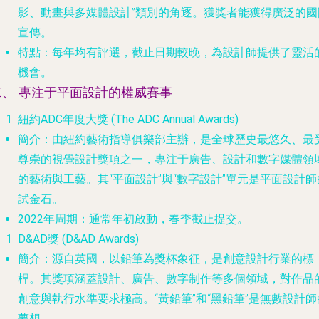
影、動畫與多媒體設計”類別的角逐。獲獎者能獲得廣泛的國
宣傳。
特點
：每年均有評選，截止日期較晚，為設計師提供了靈活
機會。
二、 專注于平面設計的權威賽事
紐約ADC年度大獎 (The ADC Annual Awards)
簡介
：由紐約藝術指導俱樂部主辦，是全球歷史最悠久、最
尊崇的視覺設計獎項之一，專注于廣告、設計和數字媒體領
的藝術與工藝。其“平面設計”與“數字設計”單元是平面設計師
試金石。
2022年周期
：通常年初啟動，春季截止提交。
D&AD獎 (D&AD Awards)
簡介
：源自英國，以鉛筆為獎杯象征，是創意設計行業的標
桿。其獎項涵蓋設計、廣告、數字制作等多個領域，對作品
創意與執行水準要求極高。“黃鉛筆”和“黑鉛筆”是無數設計師
夢想。