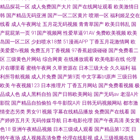
精品探花一区
成人免费国产大片
国产在线网址观看
欧美激情日
韩
国产精品无码亚洲
国产一区二区黄片
喷潮一区
福利姬足交在
线看
成人午夜网址
五月花无码视频
青青草国产
欧美日韩乱
国
产屁屁第一页
91国产视频网
性爱草逼91AV
免费欧美视频
欧美
岛国一区二区
少妇喷水18禁
51漫画APP
丁香五月花激情网
欧
美爱爱tv视频
免费五月丁香视频
97香蕉超级碰碰
国产免费看二
区
三级黄色片网站
综合网黄
在线播放观看
欧美电影在线
伦理
片在哪里看
蜜桃午夜网
久草资源在
日本三级大全
久久福利
福
利所导航视频
成人片免费
国产第9页
中文字幕bt原声
三级日韩
欧美
午夜视频123
日本推理片
丁香五月网站
国产免费看视频
极
品成人色
成人黑料自拍
国产日韩欧美网站
国产无码av
老湿A片
影院
国产精品自拍偷拍
牛牛影院A片
日韩无码视频网站
都市激
情变态另类
男女91视频
字幕在线精品播放
免费国产在线看
国
产婷婷五月天
无码传媒导航
日本电影伦理
国产午夜高清
美女黄
色18
亚洲午夜精品视频
日本三级成人观看
国产精品第12页
日
韩午夜场
成人视频高清免费
伦理在线影视
成人三级视频在线