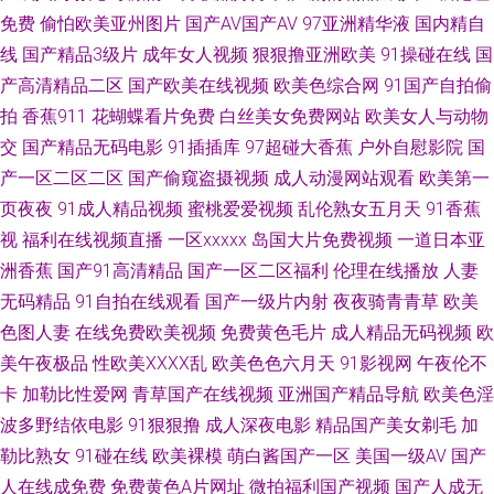
免费
偷怕欧美亚州图片
国产AV国产AV
97亚洲精华液
国内精自
洲国产日韩系列 91看双飞片 www含羞草av 成人射视频 国内精品一区在线
线
国产精品3级片
成年女人视频
狠狠撸亚洲欧美
91操碰在线
国
美国色伦a片 日本不卡a∨ 日本午夜精华 超碰在线播放91 国产日本欧韩视频
产高清精品二区
国产欧美在线视频
欧美色综合网
91国产自拍偷
拍
香蕉911
花蝴蝶看片免费
白丝美女免费网站
欧美女人与动物
日本高清乱 五月婷婷国产熟女 久草永久 手机看片青青草 伊人成成人 www日
交
国产精品无码电影
91插插库
97超碰大香蕉
户外自慰影院
国
产一区二区二区
国产偷窥盗摄视频
成人动漫网站观看
欧美第一
本色 国产白丝视频 黄色链接在线看 免费黄色电影网 欧洲精品区 午夜成人伦
页夜夜
91成人精品视频
蜜桃爱爱视频
乱伦熟女五月天
91香蕉
视
福利在线视频直播
一区xxxxx
岛国大片免费视频
一道日本亚
理 自拍网站 99在线视频福利 成人欧美 国产韩日精品黄色 久久青草 青娱乐
洲香蕉
国产91高清精品
国产一区二区福利
伦理在线播放
人妻
无码精品
青草91 五月婷婷六月花 在线看91网站 91主播在线视频 wwwwww6区 成人
91自拍在线观看
国产一级片内射
夜夜骑青青草
欧美
色图人妻
在线免费欧美视频
免费黄色毛片
成人精品无码视频
欧
AV线上看 黄色仓库网站 美女福利视频导航 日韩无人区电影 影音先锋丝袜丝
美午夜极品
性欧美ⅩⅩⅩⅩ乱
欧美色色六月天
91影视网
午夜伦不
卡
加勒比性爱网
青草国产在线视频
亚洲国产精品导航
欧美色淫
足 AV在线资源网 大香蕉伊人现现 久草热久草com 人妻乱艹艹 午夜褔利AV网
波多野结依电影
91狠狠撸
成人深夜电影
精品国产美女剃毛
加
勒比熟女
91碰在线
欧美裸模
萌白酱国产一区
美国一级AV
国产
51国产自拍视频 97超碰资源网 亚洲成人A片 亚洲成人在线h 99热这里是精
人在线成免费
免费黄色A片网址
微拍福利国产视频
国产人成无