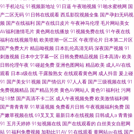
91手机论坛
91视频新地址
91日逼
午夜啪视频
91啪水蜜桃网
国
产二区无码
91日韩在线观看
西瓜影院视频全集
国产孕妇无码视
频
国产在线福利
国产在线日皮片
午夜神马伦理
毛片网站美女
AV福利激情毛片
黄色网在线播放
91视频免费在线
91午夜在线
福利在线视频导航
欧美喷潮一区二区
午夜理论片
日本第二片区
国产免费大片
精品呦视频
日本乱伦高清无码
深夜国产视频
91
刺激视频
日本中文字幕一区
日韩免费精品视频
日本高清v
欧美
日韩伦理午夜
91碰超免费
亚洲色图网站
精品欧美
成人AV在线
观看
日本a级在线
干露脸熟女
在线观看黄色网
成人抖音
爰上碰
91
国产美女91视频
国产情侣片
97人人看
国产三级视频在线
91
免费视频精品
国产精品另类
黄色AV网站人
黄色91福利社
污网
址18禁
国产高清不卡二区
成人午夜视频免费
欧美激情福利网
国产青青青草
91草逼视频
免费看片日韩
午夜视频福利免费
国
产嫩草视频在线
69叉叉叉
最新日本在线视频
日韩成人a
青青操
91
五月天婷婷
91短视频在线
国产在线观看的
白丝美女自慰网
站
91福利免费视频
加勒比91AV
91在线观看
黄网站av在线
国产