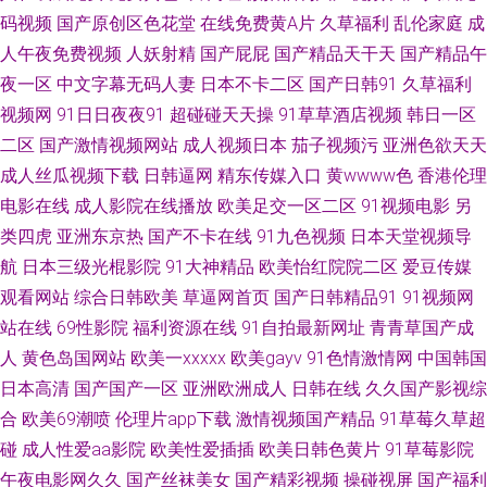
码视频
国产原创区色花堂
在线免费黄A片
久草福利
乱伦家庭
成
品 国产传媒系列 另类人妖 日本干逼操 熟女Av 亚洲成人中文网 91愛愛 俺去
人午夜免费视频
人妖射精
国产屁屁
国产精品天干天
国产精品午
射丁香 国产伪娘专区 老湿机网 欧美足交视频 天天色天天操操屄 2026在线h
夜一区
中文字幕无码人妻
日本不卡二区
国产日韩91
久草福利
视频网
91日日夜夜91
超碰碰天天操
91草草酒店视频
韩日一区
网 A级视频 豆花视频无码福利 黄色片网站 男人的AV3级 深夜福利导航链接
二区
国产激情视频网站
成人视频日本
茄子视频污
亚洲色欲天天
成人丝瓜视频下载
日韩逼网
精东传媒入口
黄wwww色
香港伦理
伊人久久国产精品 91天堂视频 国产精品色色 精品日韩一 欧美激情色色 青娱
电影在线
成人影院在线播放
欧美足交一区二区
91视频电影
另
类四虎
亚洲东京热
国产不卡在线
91九色视频
日本天堂视频导
乐91超碰 日韩三级麻豆 日韩深夜av福利 伊人网成人在线 91免费WWW 91做
航
日本三级光棍影院
91大神精品
欧美怡红院院二区
爱豆传媒
观看网站
综合日韩欧美
草逼网首页
国产日韩精品91
91视频网
爱官方网站 91偷拍字幕视频 操逼123首页 欧美成人综合 日韩精品视频中文
站在线
69性影院
福利资源在线
91自拍最新网址
青青草国产成
亚洲另类春色 97自拍网站 国产91黑丝高跟 加勒比激情网 欧美两性性交 日韩
人
黄色岛国网站
欧美一xxxxx
欧美gayv
91色情激情网
中国韩国
日本高清
国产国产一区
亚洲欧洲成人
日韩在线
久久国产影视综
影院五区 福利AV在线 久久天堂五五 欧美亚洲本韩精品 天堂青青草 中文字幕
合
欧美69潮喷
伦理片app下载
激情视频国产精品
91草莓久草超
碰
成人性爱aa影院
欧美性爱插插
欧美日韩色黄片
91草莓影院
国产 www麻豆tv 久草导航 人人肏屄 婷婷97色色网 伊人午夜理论 99热大香
午夜电影网久久
国产丝袜美女
国产精彩视频
操碰视屏
国产福利